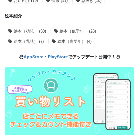
お店紹介
(19)
健康
(11)
息抜き
(10)
絵本紹介
絵本（幼児）
(50)
絵本（低学年）
(28)
絵本（乳児）
(7)
絵本（高学年）
(4)
AppStore
・
PlayStore
でアップデート公開中！