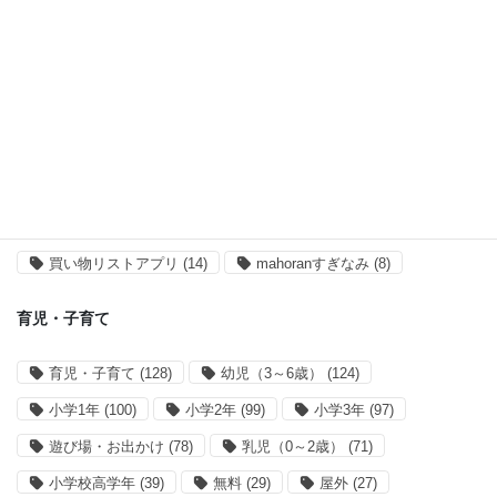
タグ一覧
オススメ記事
オススメ記事
(55)
アプリ開発・運営
アプリ開発
(38)
サイト運営
(28)
買い物リストアプリ
(14)
mahoranすぎなみ
(8)
育児・子育て
育児・子育て
(128)
幼児（3～6歳）
(124)
小学1年
(100)
小学2年
(99)
小学3年
(97)
遊び場・お出かけ
(78)
乳児（0～2歳）
(71)
小学校高学年
(39)
無料
(29)
屋外
(27)