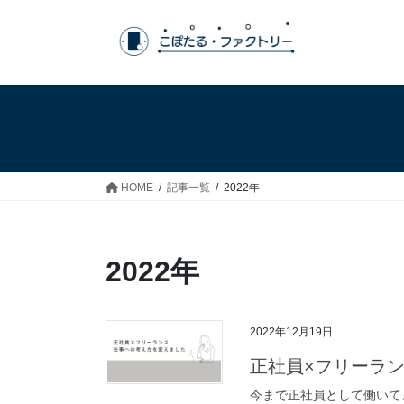
コ
ナ
ン
ビ
テ
ゲ
ン
ー
ツ
シ
へ
ョ
ス
ン
キ
に
ッ
移
HOME
記事一覧
2022年
プ
動
2022年
2022年12月19日
正社員×フリーラ
今まで正社員として働いて