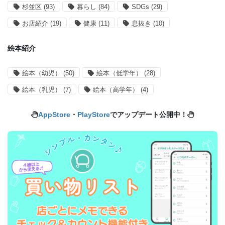
杉並区
(93)
暮らし
(84)
SDGs
(29)
お店紹介
(19)
健康
(11)
息抜き
(10)
絵本紹介
絵本（幼児）
(50)
絵本（低学年）
(28)
絵本（乳児）
(7)
絵本（高学年）
(4)
AppStore
・
PlayStore
でアップデート公開中！