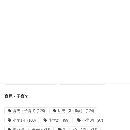
紹介・レポ (121)
タグ一覧
オススメ記事
オススメ記事
(55)
アプリ開発・運営
アプリ開発
(38)
サイト運営
(28)
買い物リストアプリ
(14)
mahoranすぎなみ
(8)
育児・子育て
育児・子育て
(128)
幼児（3～6歳）
(124)
小学1年
(100)
小学2年
(99)
小学3年
(97)
遊び場・お出かけ
(78)
乳児（0～2歳）
(71)