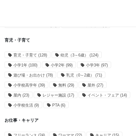
アプリ開発・運営
アプリ開発
(38)
サイト運営
(28)
買い物リストアプリ
(14)
mahoranすぎなみ
(8)
育児・子育て
育児・子育て
(128)
幼児（3～6歳）
(124)
小学1年
(100)
小学2年
(99)
小学3年
(97)
遊び場・お出かけ
(78)
乳児（0～2歳）
(71)
小学校高学年
(39)
無料
(29)
屋外
(27)
屋内
(23)
レジャー施設
(17)
イベント・フェア
(14)
小学校生活
(9)
PTA
(6)
お仕事・キャリア
フリーランス
(24)
ワーママ
(22)
キャリア
(15)