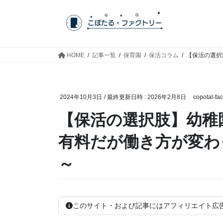
コ
ナ
ン
ビ
テ
ゲ
ン
ー
ツ
シ
HOME
記事一覧
保育園
保活コラム
【保活の選択
へ
ョ
ス
ン
キ
に
2024年10月3日
/ 最終更新日時 :
2026年2月8日
copotal-fac
ッ
移
プ
動
【保活の選択肢】幼稚
有料だが働き方が変わ
～
このサイト・および記事にはアフィリエイト広