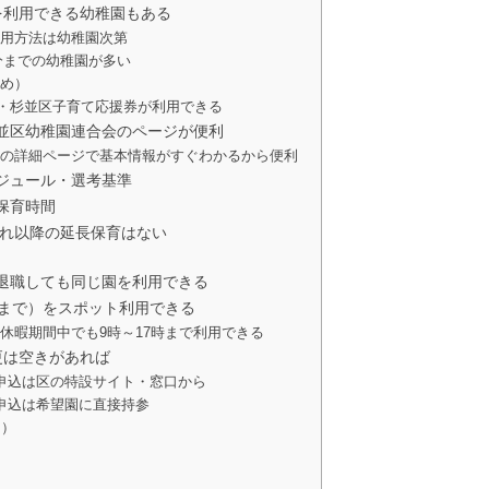
を利用できる幼稚園もある
利用方法は幼稚園次第
0分までの幼稚園が多い
勧め）
助・杉並区子育て応援券が利用できる
並区幼稚園連合会のページが便利
園の詳細ページで基本情報がすぐわかるから便利
ジュール・選考基準
保育時間
それ以降の延長保育はない
り
退職しても同じ園を利用できる
時まで）をスポット利用できる
休暇期間中でも9時～17時まで利用できる
更は空きがあれば
申込は区の特設サイト・窓口から
申込は希望園に直接持参
園）