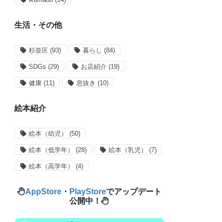
生活・その他
杉並区
(93)
暮らし
(84)
SDGs
(29)
お店紹介
(19)
健康
(11)
息抜き
(10)
絵本紹介
絵本（幼児）
(50)
絵本（低学年）
(28)
絵本（乳児）
(7)
絵本（高学年）
(4)
AppStore
・
PlayStore
でアップデート
公開中！