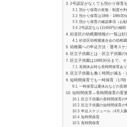
2号認定がなくても預かり保育
預かり保育の有無・制度や
預かり保育は18時・18時3
預かり保育の確認事項（お
2号認定なら1日450円の補
杉並区の幼稚園情報の一覧は杉
杉並区幼稚園連合会の幼稚
幼稚園への申込方法・選考スケ
区立子供園とは・区立子供園の
区立子供園は18時30分まで。
長期休み時も長時間保育あ
区立子供園も働く時間が減る・
短時間保育でも一時保育（17
一時保育は夏休みなどの長期
短時間保育→長時間保育の変
区立子供園の長時間保育の
区立子供園の短時間保育の
申込スケジュール（4月入
短時間保育
長時間保育