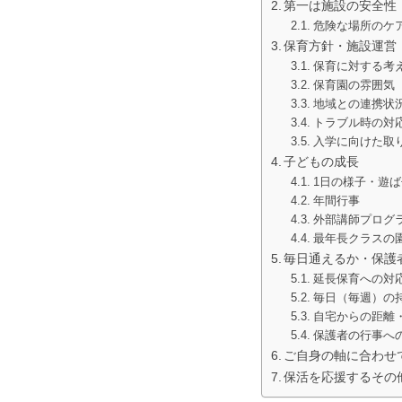
第一は施設の安全性
危険な場所のケ
保育方針・施設運営
保育に対する考
保育園の雰囲気
地域との連携状
トラブル時の対
入学に向けた取
子どもの成長
1日の様子・遊
年間行事
外部講師プログ
最年長クラスの
毎日通えるか・保護
延長保育への対
毎日（毎週）の
自宅からの距離
保護者の行事へ
ご自身の軸に合わせ
保活を応援するその