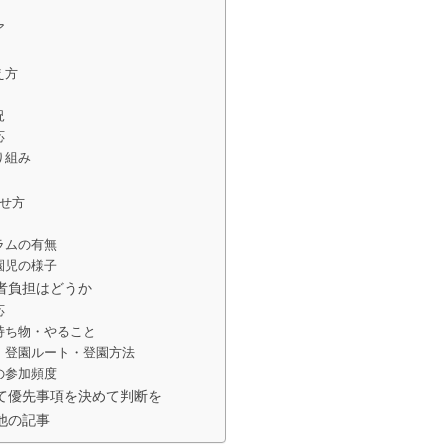
ア
え方
況
応
り組み
ばせ方
ラムの有無
園児の様子
者負担はどうか
応
持ち物・やること
・登園ルート・登園方法
の参加頻度
て優先事項を決めて判断を
他の記事