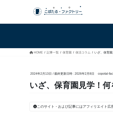
コ
ナ
ン
ビ
テ
ゲ
ン
ー
ツ
シ
へ
ョ
ス
ン
キ
に
ッ
移
HOME
記事一覧
保育園
保活コラム
いざ、保育園
プ
動
2024年2月13日
/ 最終更新日時 :
2026年2月8日
copotal-fac
いざ、保育園見学！何
このサイト・および記事にはアフィリエイト広