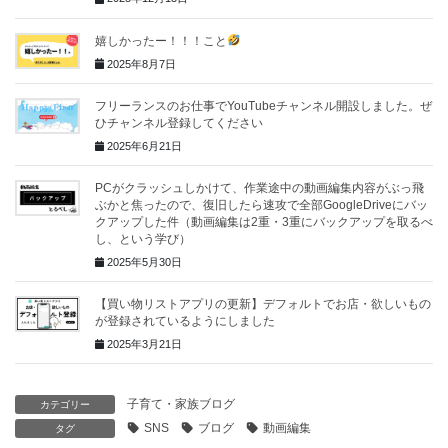
嬉しかったー！！！こと
2025年8月7日
フリーランスのお仕事でYouTubeチャンネル開設しました。ぜ
ひチャンネル登録してください
2025年6月21日
PCがクラッシュしかけて、作業途中の動画編集内容がぶっ飛
ぶかと焦ったので、復旧したら速攻で全部GoogleDriveにバッ
クアップした件（動画編集は2重・3重にバックアップを取るべ
し、という学び）
2025年5月30日
【買い物リストアプリの更新】デフォルトでお店・欲しいもの
が登録されているようにしました
2025年3月21日
子育て・家族ブログ
カテゴリー
SNS
ブログ
動画編集
タグ