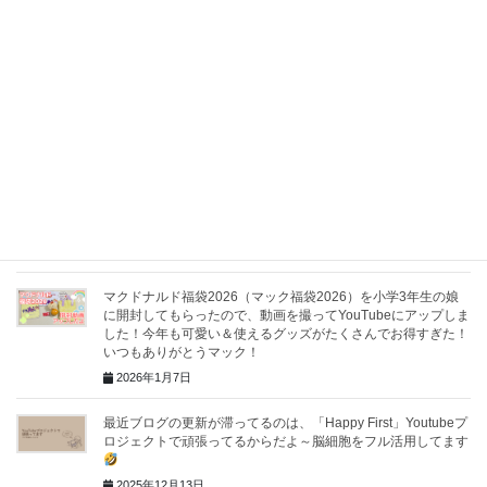
力！YouTubeStudio上で「公開」を選択したらライブ配信開
始！
2026年6月7日
工数タダでも魂はあるッ！
TAKAさん×ikumadoコラボイベン
トの告知動画を作ってたら白目剥いた件！
2026年5月25日
TAKA（石原孝尚）監督とランチ！「狙った結果出すなんて、
つまんなくない？」って、脳内がバグりすぎててやっぱりこの
人宇宙人だな、と思った件！
2026年4月29日
マクドナルド福袋2026（マック福袋2026）を小学3年生の娘
に開封してもらったので、動画を撮ってYouTubeにアップしま
した！今年も可愛い＆使えるグッズがたくさんでお得すぎた！
いつもありがとうマック！
2026年1月7日
最近ブログの更新が滞ってるのは、「Happy First」Youtubeプ
ロジェクトで頑張ってるからだよ～脳細胞をフル活用してます
2025年12月13日