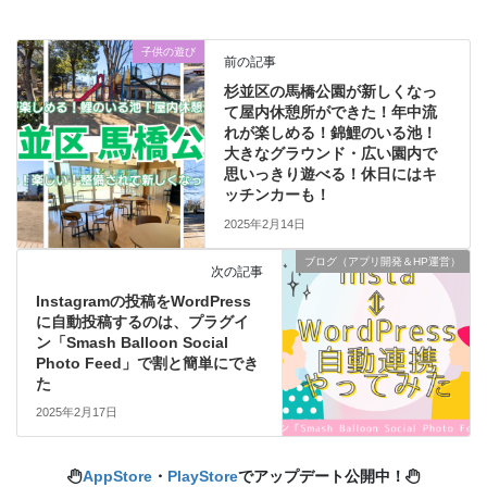
子供の遊び
前の記事
杉並区の馬橋公園が新しくなっ
て屋内休憩所ができた！年中流
れが楽しめる！錦鯉のいる池！
大きなグラウンド・広い園内で
思いっきり遊べる！休日にはキ
ッチンカーも！
2025年2月14日
ブログ（アプリ開発＆HP運営）
次の記事
Instagramの投稿をWordPress
に自動投稿するのは、プラグイ
ン「Smash Balloon Social
Photo Feed」で割と簡単にでき
た
2025年2月17日
AppStore
・
PlayStore
でアップデート公開中！