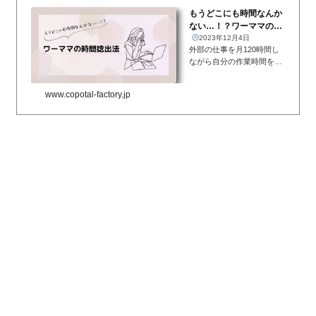
もうどこにも時間なんか
ない…！？ワーママの時
間捻出法
2023年12月4日
外部の仕事を月120時間し
ながら自分の作業時間をど
うするフリーランスでアプ
リ開発をしているのです
www.copotal-factory.jp
が、2022年度は事情があっ
て業務委託でスタートアッ
プの会社の仕事を請け負っ
ておりました。10時〜17時
で、月12...