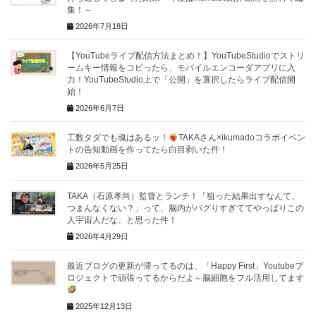
集！～
2026年7月18日
【YouTubeライブ配信方法まとめ！】YouTubeStudioでストリ
ームキー情報をコピったら、モバイルエンコーダアプリに入
力！YouTubeStudio上で「公開」を選択したらライブ配信開
始！
2026年6月7日
工数タダでも魂はあるッ！
TAKAさん×ikumadoコラボイベン
トの告知動画を作ってたら白目剥いた件！
2026年5月25日
TAKA（石原孝尚）監督とランチ！「狙った結果出すなんて、
つまんなくない？」って、脳内がバグりすぎててやっぱりこの
人宇宙人だな、と思った件！
2026年4月29日
最近ブログの更新が滞ってるのは、「Happy First」Youtubeプ
ロジェクトで頑張ってるからだよ～脳細胞をフル活用してます
2025年12月13日