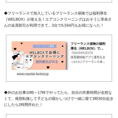
アフィリエイトって、本当
に訳わからんくて。。。
これである程度、定額を売
◆フリーランスで加入しているフリーランス保険では福利厚生
り上...
（WELBOX）が使える！エアコンクリーニングはおそうじ革命さ
んの会員割引が利用できて、3台で6,594円もお得になった！
フリーランス保険の福利
厚生（WELBOX）で、
エアコンクリーニング×3
2025年5月27日
保育園情報アプリ運営をき
台をおそうじ革...
っかけにフリーランス保険
に加入していますフリーラ
ンス保険に加入しています
www.copotal-factory.jp
正式名称は、、何だろ
う…「フリーランス協会」
の「フリーランス保険」
…？ちょっとよくわかりま
◆外のお仕事10時～17時でやってたら、自分の作業時間が全然な
せんが。。...
くて、発想転換して子どもの寝かしつけで一緒に寝て3時30分起き
にしたら2時間作れた！