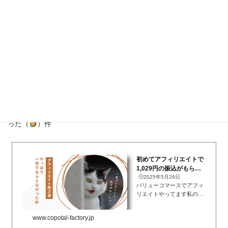
アフィリエイト始めまし
た～バリューコマース・
ヨメレバ・カエレバを使
2024年2月2日
複数ショップのアイコンを
ってみた～
まとめてキレイに表示する
こういうアフィリエイトリ
ンク↓ができるまでにかな
www.copotal-factory.jp
り時間がかかったのです
が、ようやくできるように
なったので、まとめまし
た。アフィリエイトリン
◆バリューコマースのアフィリエイトで初！売上：1,029円を受け
ク 理想の形...
取れる！と思ったら口座名相違でやっぱり一発でうまくいかなか
った（
）件
初めてアフィリエイトで
1,029円の振込がもらえ
ると思って大喜びしてた
2025年5月26日
バリューコマースでアフィ
ら、口座名相...
リエイトやってます私のブ
ログサイトですが、ちょこ
ちょこアフィリエイトリン
www.copotal-factory.jp
クを貼っています。でも、